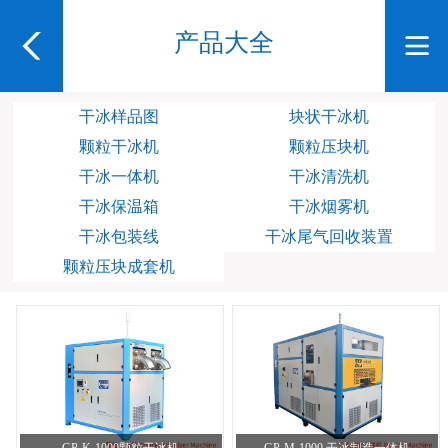
产品大全
干冰样品图
块状干冰机
颗粒干冰机
颗粒压块机
干冰一体机
干冰清洗机
干冰保温箱
干冰烟雾机
干冰包装线
干冰尾气回收装置
颗粒压块成套机
GP-K-1000颗粒干冰机
GP-M-1000 干冰制造一体机